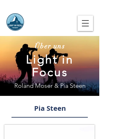
Über uns
Light in
Focus
Roland Moser & Pia Steen
Pia Steen