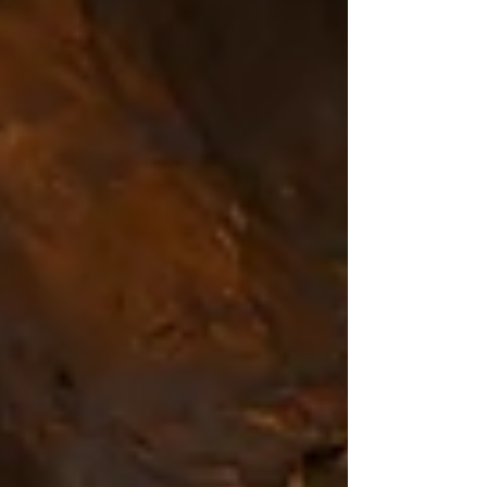
Wasserfälle in der Gegend von Saint Claude bis
Pontarlier im Norden aufzusuchen und zu
Fotografieren.Eigentlich fast ein Alptraum
Szenario. Zum Glück hat es die Wochen davor,
ziemlich viel geregnet, somit war ich
einigermas