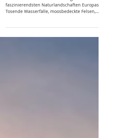
Fels und Licht – Unser
Workshop Sagenhafte
Schluchten
Die österreichischen Klammen gehören zu den
faszinierendsten Naturlandschaften Europas.
Tosende Wasserfälle, moosbedeckte Felsen,
enge Schluchten und ständig wechselnde
Lichtstimmungen bieten unzählige
fotografische Möglichkeiten. Genau deshalb
haben wir im vergangenen Jahr unseren
Fotoworkshop in dieser einzigartigen
Umgebung veranstaltet. Gemeinsam mit einer
motivierten Gruppe von Fotografie-Begeisterten
verbrachten wir mehrere Tage damit, die
spektakulären Landschaften der