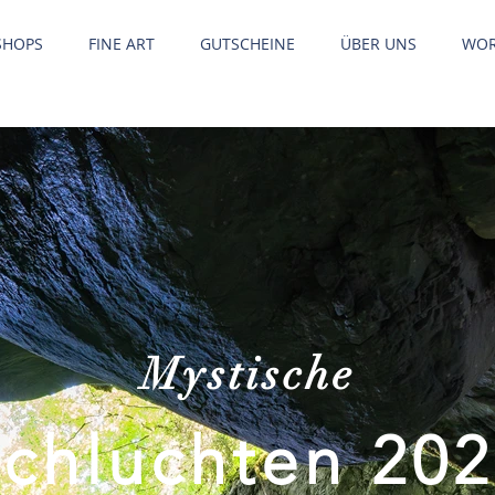
SHOPS
FINE ART
GUTSCHEINE
ÜBER UNS
WOR
Mystische
chluchten 20