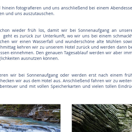
 hinein fotografieren und uns anschließend bei einem Abendess
rten und uns auszutauschen.
chon wieder früh los, damit wir bei Sonnenaufgang an unse
n, geht es zurück zur Unterkunft, wo wir uns bei einem schmack
uchen wir einen Wasserfall und wunderschöne alte Mühlen sowi
mittag kehren wir zu unserem Hotel zurück und werden dann bev
ssen einnehmen. Den genauen Tagesablauf werden wir aber imme
glichkeiten ausnutzen können.
fieren wir bei Sonnenaufgang oder werden erst nach einem frü
hecken wir aus dem Hotel aus. Anschließend fahren wir zu weite
nteuer und mit vollen Speicherkarten und vielen tollen Eindrück