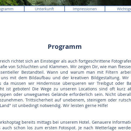
ogramm
Unterkunft
Impressionen
Wichtig
Programm
eich richtet sich an Einsteiger als auch fortgeschrittene Fotografe
grafie von Schluchten und Klammen. Wir zeigen Dir, wie man fliesse
essentieller Bestandteil. Wann und warum man mit Filtern arbe
 uns mit dem Bildaufbau und der kreativen Bildgestaltung. Wir
ns da müssen wir Hindernisse überqueren wir Treibgut oder 
cht ist geboten! Die Wege zu unseren Locations sind oft kurz 
eppen oder unwegsames Gelände erforderlich sein. Nicht überal
abzunehmen. Trittsicherheit auf unebenem, steinigem oder ruts
and" ist unbedingt notwendig. Wir leisten gerne Hilfe!
orkshoptag bereits mittags bei unserem Hotel. Genauere Informati
s auch schon los zum ersten Fotospot. Je nach Wetterlage werde